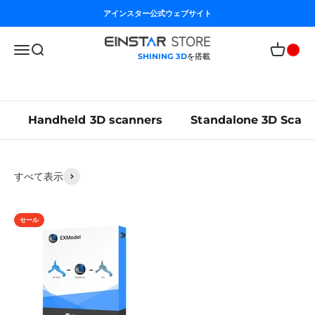
コンテンツへスキップ
アインスター公式ウェブサイト
Einstar Global Store
メニューを開く
検索を開く
カートを
SHINING 3D
を搭載
EINSTAR は、3D スキャンから製造まで、CAD モデリングを簡素化する強力なゲートウ
ェイである 3D 設計ソフトウェア EXModel を提供しています。このソフトウェアは、メ
ッシュをわずか数ステップでプロ品質の CAD ソリッド モデルに変換できる包括的なツー
ル セットを提供します。
Handheld 3D scanners
Standalone 3D Scan
すべて表示
セール